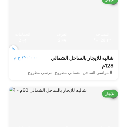
المساحة
الغرف
الحمامات
128 م²
2
2
Item
٤٢٠٬٠٠٠ ج.م‏
شاليه للايجار بالساحل الشمالي
1
128م
of
مراسى الساحل الشمالي مطروح, مرسى مطروح
4
للايجار