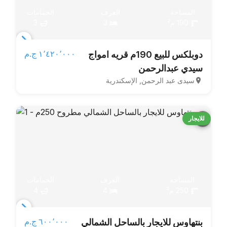
المساحة
الغرف
الحمامات
190 م²
3
3
Item
١٬٤٢٠٬٠٠٠ ج.م‏
دوبلكس للبيع 190م قريه امواج
1
سيدي عبدالرحمن
of
سيدى عبد الرحمن, الإسكندرية
8
للايجار
المساحة
الغرف
الحمامات
250 م²
4
4
Item
٦٠٠٬٠٠٠ ج.م‏
بنتهاوس للايجار بالساحل الشمالي
1