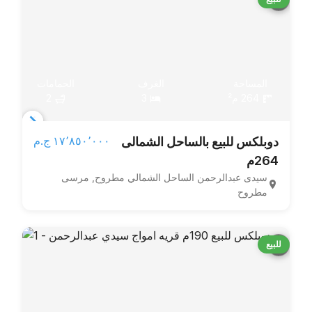
المساحة
الغرف
الحمامات
264 م²
3
2
Item
١٧٬٨٥٠٬٠٠٠ ج.م‏
دوبلكس للبيع بالساحل الشمالى
1
264م
of
سيدى عبدالرحمن الساحل الشمالي مطروح, مرسى
3
مطروح
للبيع