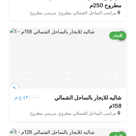
مطروح 250م
of
مراسى الساحل الشمالي مطروح, مرسى مطروح
4
للايجار
المساحة
الغرف
الحمامات
158 م²
2
2
Item
٤٢٠٬٠٠٠ ج.م‏
شاليه للايجار بالساحل الشمالي
1
158م
of
مراسى الساحل الشمالي مطروح, مرسى مطروح
4
للايجار