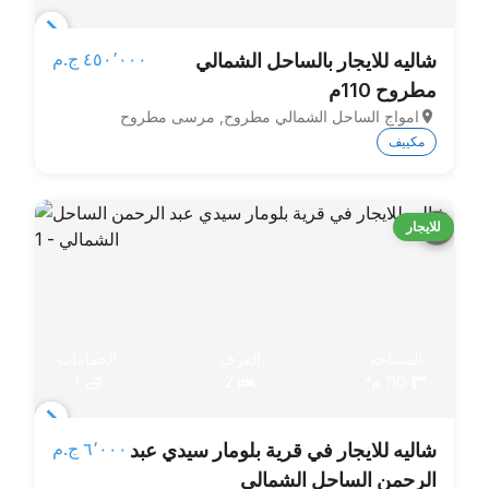
Item
٤٥٠٬٠٠٠ ج.م‏
شاليه للايجار بالساحل الشمالي
1
مطروح 110م
of
امواج الساحل الشمالي مطروح, مرسى مطروح
6
مكييف
للايجار
المساحة
الغرف
الحمامات
110 م²
2
1
Item
٦٬٠٠٠ ج.م‏
شاليه للايجار في قرية بلومار سيدي عبد
1
الرحمن الساحل الشمالي
of