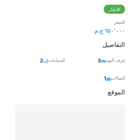
للايجار
السعر
٦٥٠٬٠٠٠ ج.م‏
التفاصيل
غرف النوم
3
الحمامات
2
الصالات
1
الموقع