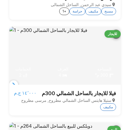
سيدي عبد الرحمن, الساحل الشمالى
8
مسبح
مكييف
حراسة
+1
للايجار
المساحة
الغرف
الحمامات
300 م²
4
2
Item
١٤٬٠٠٠ ج.م‏
فيلا للايجار بالساحل الشمالي 300م
1
ستيلا هايتس الساحل الشمالي مطروح, مرسى مطروح
of
مكييف
4
للبيع