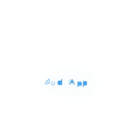
المساحة
الغرف
الحمامات
165 م²
3
3
Item
٣٬٤٠٠٬٠٠٠ ج.م‏
شقه للبيع بالقليوبيه 165م
1
الحى الثامن مدينه العبور القليوبيه, قليوب
of
3
للبيع
المساحة
الغرف
الحمامات
113 م²
2
2