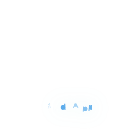
1
مدينه نصر بالقرب من النادى الأهلى, التجمع الخامس
of
مكييف
3
للبيع
المساحة
الغرف
الحمامات
120 م²
2
2
Item
١٬٣٠٠٬٠٠٠ ج.م‏
شقه للبيع بمدينه نصر 120م
1
مدينه نصر خلف النادي الاهلي, القاهرة
of
3
للبيع