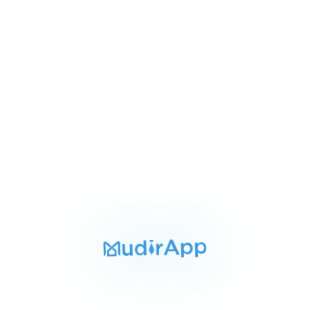
Item
١٥٬٠٠٠ ج.م‏
مكتب للايجار بالدقى 120م
1
شارع نوال الدقى الجيزه, الجيزة
of
3
للبيع
المساحة
الغرف
الحمامات
145 م²
3
2
Item
٣٬٢٠٠٬٠٠٠ ج.م‏
شقه للبيع بالدقى
1
145م
of
شارع الزهراء الدقى الجيزه, الجيزة
3