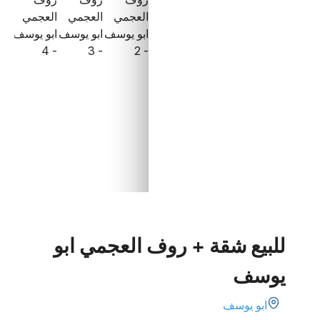
للبيع شقة + روف العجمي ابو
يوسف
ابو يوسف