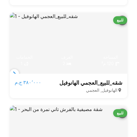
للبيع
المساحة
الغرف
الحمامات
120 م²
2
1
Item
٣٨٠٬٠٠٠ ج.م‏
شقه_للبيع_العجمي الهانوفيل
1
الهانوفيل, العجمي
of
3
للبيع