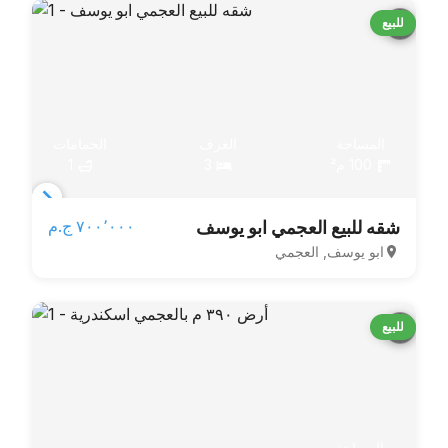
للبيع
المساحة
الغرف
الحمامات
100 م²
3
1
Item
٧٠٠٬٠٠٠ ج.م‏
شقه للبيع العجمي ابو يوسف
1
ابو يوسف, العجمي
of
3
للبيع
المساحة