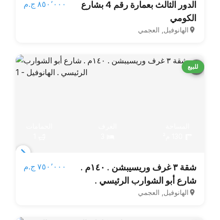
٨٥٠٬٠٠٠ ج.م‏
الدور الثالث بعمارة رقم 4 بشارع
1
الكومي
of
الهانوفيل, العجمي
9
للبيع
المساحة
الغرف
الحمامات
130 م²
3
1
Item
٧٥٠٬٠٠٠ ج.م‏
شقة ٣ غرف وريسيبشن . ١٤٠م .
1
شارع أبو الشوارب الرئيسي .
of
الهانوفيل, العجمي
الهانوفيل
4