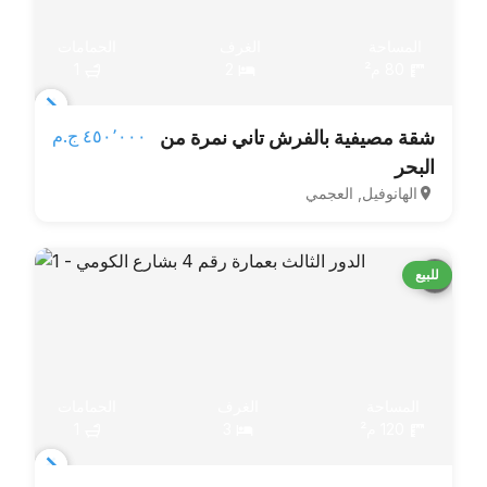
المساحة
الغرف
الحمامات
80 م²
2
1
Item
٤٥٠٬٠٠٠ ج.م‏
شقة مصيفية بالفرش تاني نمرة من
1
البحر
of
الهانوفيل, العجمي
4
للبيع
المساحة
الغرف
الحمامات
120 م²
3
1
Item