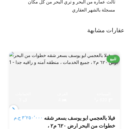
ثالث عماره من البحر و تري البحر من كل مكان
مسجلة بالشهر العقاري
عقارات مشابهة
للبيع
المساحة
الغرف
الحمامات
620 م²
4
3
Item
٣٬٢٥٠٬٠٠٠ ج.م‏
فيلا بالعجمي ابو يوسف بسعر شقه
1
خطوات من البحر ارض ٦٢٠ م٢ ،
of