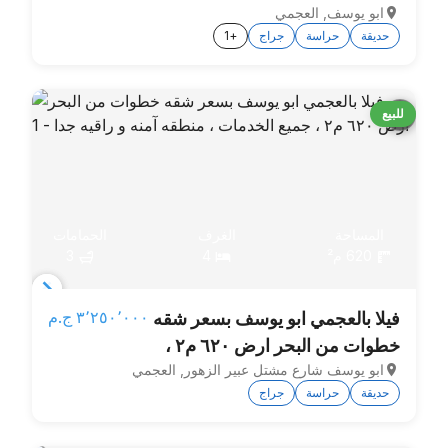
ابو يوسف, العجمي
جميع الخدمات ، منطقه آمنه و
7
حديقة
حراسة
جراج
+1
راقيه جدا
للبيع
المساحة
الغرف
الحمامات
620 م²
4
3
Item
٣٬٢٥٠٬٠٠٠ ج.م‏
فيلا بالعجمي ابو يوسف بسعر شقه
1
خطوات من البحر ارض ٦٢٠ م٢ ،
of
ابو يوسف شارع مشتل عبير الزهور, العجمي
جميع الخدمات ، منطقه آمنه و
4
حديقة
حراسة
جراج
راقيه جدا