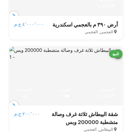
390 م²
Item
٤٬٠٠٠٬٠٠٠ ج.م‏
أرض ٣٩٠ م بالعجمي اسكندرية
1
العجمي, العجمي
of
4
للبيع
المساحة
الغرف
الحمامات
90 م²
3
1
Item
٢٠٠٬٠٠٠ ج.م‏
شقة البيطاش ثلاثة غرف وصالة
1
متشطبة 200000 وبس
of
البيطاش, العجمي
5