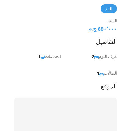
للبيع
السعر
٥٥٠٬٠٠٠ ج.م‏
التفاصيل
غرف النوم
2
الحمامات
1
الصالات
1
الموقع