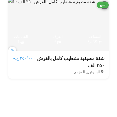
للبيع
المساحة
الغرف
الحمامات
65 م²
2
1
Item
٣٥٠٬٠٠٠ ج.م‏
شقة مصيفية تشطيب كامل بالفرش
1
٣٥٠ الف
of
الهانوفيل, العجمي
5