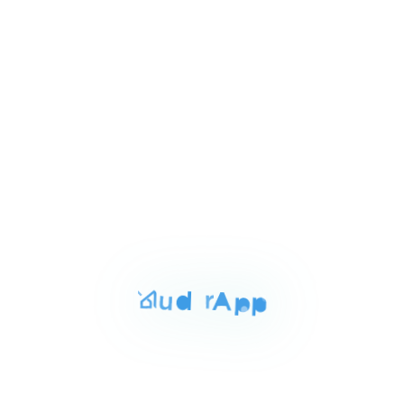
Item
٧٬٩٠٠٬٠٠٠ ج.م‏
فيلا للبيع بالدقهلية 500م
1
زاهيه المنصوره الجديده الدقهليه, المنصورة
of
3
للبيع
المساحة
الغرف
الحمامات
150 م²
3
1
Item
٣٬٢٠٠٬٠٠٠ ج.م‏
شقه للبيع بالدقهليه 150م
1
المنصوره الدقهليه, المنصورة
of
3