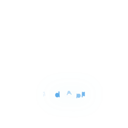
1
وصله دهشور 6 اكتوبر الجيزه, مدينة السادس من أكتوبر
of
3
للبيع
المساحة
42 م²
Item
٤٬٧٦٠٬٠٠٠ ج.م‏
محل للبيع ب6 اكتوبر 42م
1
6 اكتوبر الجيزه, مدينة السادس من أكتوبر
of
3
للبيع