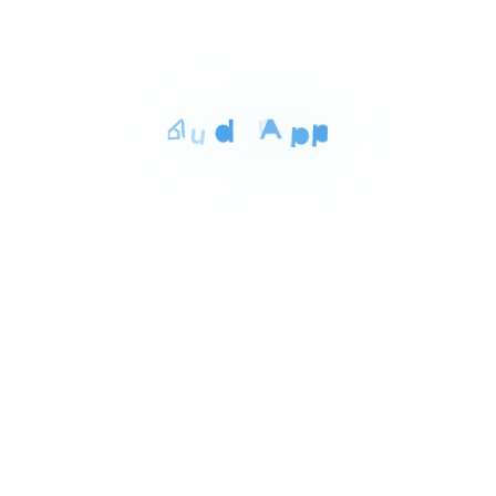
المساحة
الغرف
الحمامات
147 م²
3
4
Item
٢٤٬١٥٠٬٠٠٠ ج.م‏
فيلا للبيع بالساحل الشمالي
1
147م
of
مراسى الساحل الشمالى مطروح, مرسى مطروح
3
للايجار
المساحة
الغرف
الحمامات