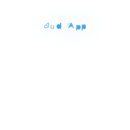
شارع رياض اسيوط, أسيوط
of
3
للبيع
المساحة
الغرف
الحمامات
238 م²
3
2
Item
٢٬١٣٠٬٠٠٠ ج.م‏
شقه للبيع باسيوط 238م
1
اسيوط الجديده اسيوط, أسيوط
of
3
للبيع